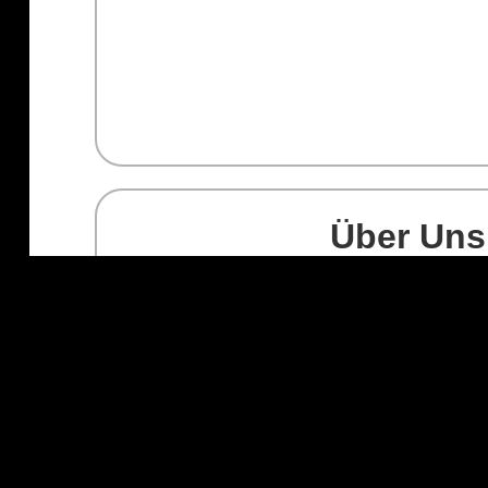
Über Uns
Seit mehr als 20 Jahren stehen wir für Qualität,
im Malerhandwerk. Mit Leidenschaft für Farben
und einer gewissenhaften Arbeitsweise gesta
Fassaden, die begeistern.
Unser erfahrenes Team setzt auf hochwertige 
Techniken und eine sorgfältige Umsetzung, um
individuelle Note zu verleihen.
Kundenzufriedenheit steht für uns im Vordergr
Sie persönlich, erarbeiten maßgeschneiderte 